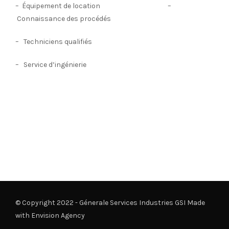
– Équipement de location –
Connaissance des procédés
– Techniciens qualifiés
– Service d’ingénierie
© Copyright 2022 - Génerale Services Industries GSI Made
with
Envision Agency