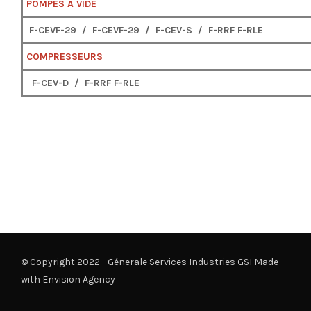
POMPES À VIDE
F-CEVF-29 / F-CEVF-29 / F-CEV-S / F-RRF F-RLE
COMPRESSEURS
F-CEV-D / F-RRF F-RLE
© Copyright 2022 - Génerale Services Industries GSI Made
with
Envision Agency