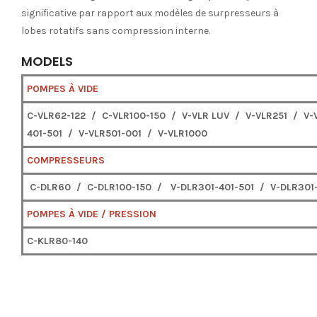
significative par rapport aux modèles de surpresseurs à
lobes rotatifs sans compression interne.
MODELS
POMPES À VIDE
C-VLR62-122 / C-VLR100-150 / V-VLR LUV / V-VLR251 / V-
401-501 / V-VLR501-001 / V-VLR1000
COMPRESSEURS
C-DLR60 / C-DLR100-150 / V-DLR301-401-501 / V-DLR30
POMPES À VIDE / PRESSION
C-KLR80-140